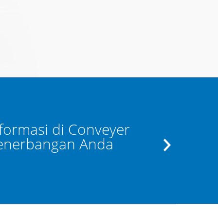
nformasi di Conveyer
Apabila 
penerbangan Anda
dapat meng
kont