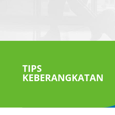
TIPS
 dapat
ikuti petunjuk “Ke
er untuk
"Pengambilan
KEBERANGKATAN
ng bawaan