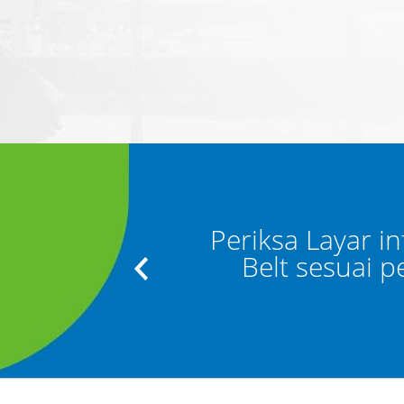
datangan” dan
Periksa Layar i
 Bagasi"
Belt sesuai 