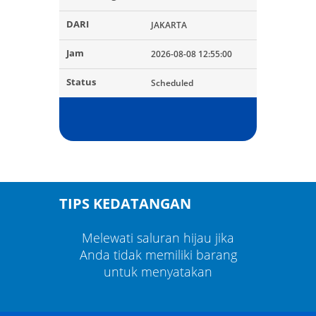
JAKARTA
2026-08-08 12:55:00
Scheduled
TIPS KEDATANGAN
au jika
Melewati saluran hijau jika
Melewa
 barang
Anda tidak memiliki barang
Anda t
kan
untuk menyatakan
un