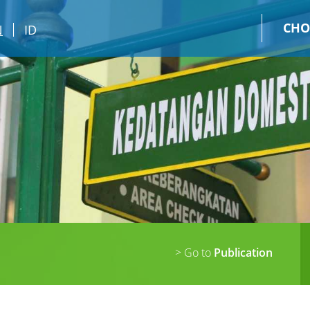
CHO
N
ID
> Go to
Publication